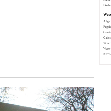
Fische
Wes
Allge
Pegels
Gewäs
Galeri
Weser
Weser
Krebse