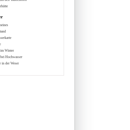
rhütte
er
meines
tand
serkarte
e
 im Winter
 bei Hochwasser
 in der Weser