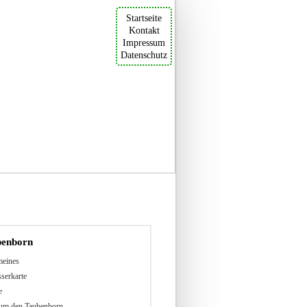
Startseite
Kontakt
Impressum
Datenschutz
benborn
meines
serkarte
e
um den Taubenborn